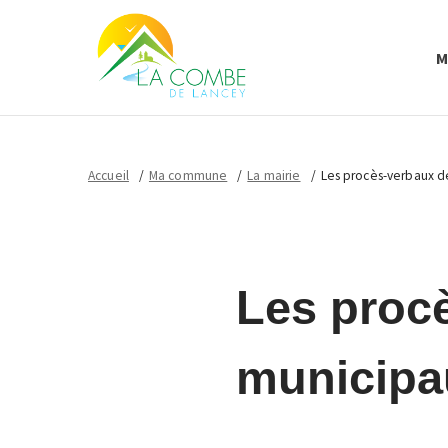
M
Accueil
Ma commune
La mairie
Les procès-verbaux d
Les proc
municipa