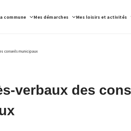
a commune
Mes démarches
Mes loisirs et activités
es conseils municipaux
ès-verbaux des cons
ux